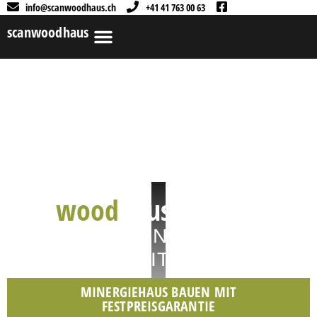
info@scanwoodhaus.ch
+41 41 763 00 63
scanwoodhaus
scan
wood
haus
DAS EIGENHEIM ALS
MINERGIE MIT ZERTIFIKAT
MINERGIEHAUS BAUEN MIT
FESTPREISGARANTIE