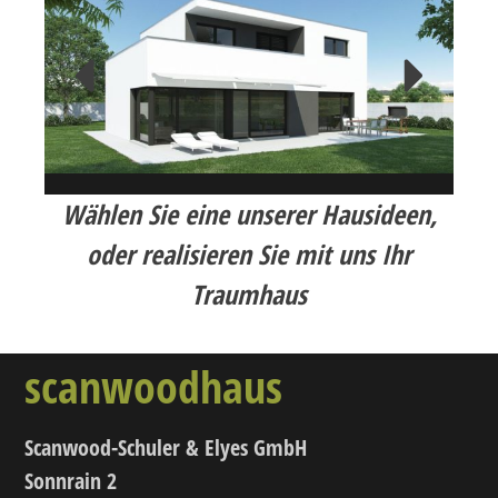
CHF 545’000.-
5 1/2 Zimmer
12,50 x 9,40 Grösse
Wählen Sie eine unserer Hausideen,
oder realisieren Sie mit uns Ihr
Traumhaus
scan
wood
haus
Scanwood-Schuler & Elyes GmbH
Sonnrain 2